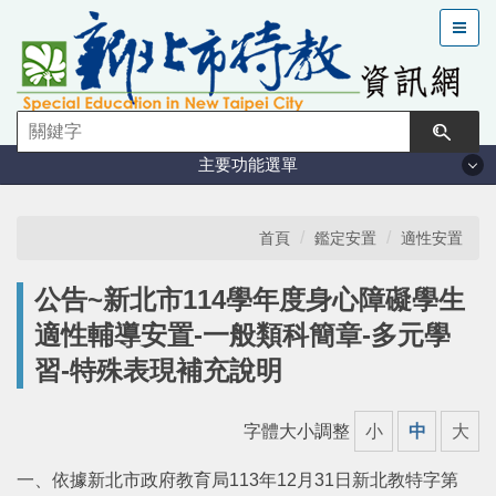
跳
到
主
要
內
容
主要功能選單
區
塊
法規與計畫
首頁
鑑定安置
適性安置
特教現況
公告~新北市114學年度身心障礙學生
適性輔導安置-一般類科簡章-多元學
鑑定安置
習-特殊表現補充說明
課程與教學
字體大小調整
小
中
大
學習輔導
一、依據新北市政府教育局113年12月31日新北教特字第