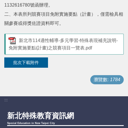
1132616780號函辦理。
支持服務
二、本表所列競賽項目免附實施要點（計畫），僅需檢具相
關參賽或得獎佐證資料即可。
活動訊息
新北市114適性輔導-多元學習-特殊表現補充說明-
IEP
免附實施要點(計畫)之競賽項目一覽表.pdf
批次下載附件
瀏覽數:
1784
:::
新北特殊教育資訊網
Special Education in New Taipei City