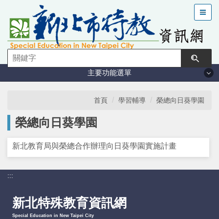
跳
到
主
要
內
容
主要功能選單
區
塊
法規與計畫
首頁
學習輔導
榮總向日葵學園
榮總向日葵學園
特教現況
新北教育局與榮總合作辦理向日葵學園實施計畫
鑑定安置
:::
課程與教學
新北特殊教育資訊網
學習輔導
Special Education in New Taipei City