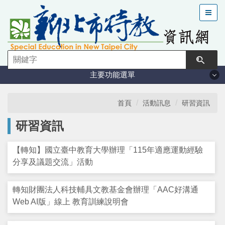
跳
到
主
要
內
容
主要功能選單
區
塊
法規與計畫
首頁
活動訊息
研習資訊
研習資訊
特教現況
【轉知】國立臺中教育大學辦理「115年適應運動經驗
鑑定安置
分享及議題交流」活動
課程與教學
轉知財團法人科技輔具文教基金會辦理「AAC好溝通
Web AI版」線上 教育訓練說明會
學習輔導