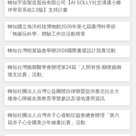
轉知宇宙製造股份有限公司【AI SOLLY社交溝通小夥
支持服務
伴學習系統2.0版】支持計畫
活動訊息
轉知國立海洋科技博物館2026年第七屆臺灣科學節
「無礙玩科學」體驗工作坊活動簡章
IEP
轉知台灣樹屋協會舉辦2026國際書屋設計競賽活動
轉知台灣癲癇醫學會辦理第24屆「人間有情-關懷癲癇
徵文比賽」活動。
轉知社團法人台灣公益團體自律聯盟提供臺北社企大
樓身心障礙友善教育導覽參訪及場地運用資訊
轉知社團法人台灣赤子心過動症協會總會辦理「第六
屆赤子心全國青少年繪畫比賽」活動