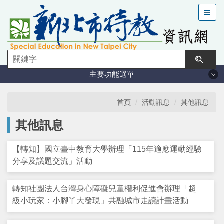
跳
到
主
要
內
容
主要功能選單
區
塊
法規與計畫
首頁
活動訊息
其他訊息
其他訊息
特教現況
【轉知】國立臺中教育大學辦理「115年適應運動經驗
鑑定安置
分享及議題交流」活動
課程與教學
轉知社團法人台灣身心障礙兒童權利促進會辦理「超
級小玩家：小腳丫大發現」共融城市走讀計畫活動
學習輔導