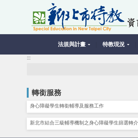
跳
到
主
要
內
容
法規與計畫
特教現況
區
塊
:::
轉銜服務
身心障礙學生轉銜輔導及服務工作
新北市結合三級輔導機制之身心障礙學生篩選轉