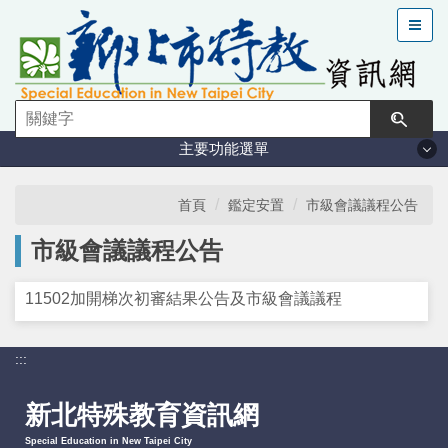
跳
到
主
要
內
容
主要功能選單
區
塊
法規與計畫
首頁
鑑定安置
市級會議議程公告
市級會議議程公告
特教現況
11502加開梯次初審結果公告及市級會議議程
鑑定安置
:::
課程與教學
新北特殊教育資訊網
學習輔導
Special Education in New Taipei City