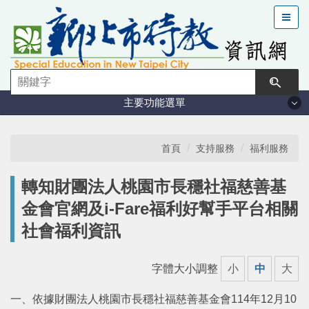
跳
到
主
要
內
容
主要功能選單
區
塊
法規與計畫
首頁
支持服務
福利服務
特教現況
轉知財團法人桃園市長穩社福慈善基
金會官網及i-Fare福利好幫手平台相關
鑑定安置
社會福利資訊
課程與教學
字體大小調整
小
中
大
學習輔導
一、依據財團法人桃園市長穩社福慈善基金會114年12月10