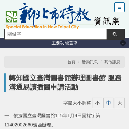
跳
到
主
要
內
容
主要功能選單
區
塊
法規與計畫
首頁
活動訊息
其他訊息
特教現況
轉知國立臺灣圖書館辦理圖書館 服務
溝通易讀插圖申請活動
鑑定安置
字體大小調整
小
中
大
課程與教學
一、依據國立臺灣圖書館115年1月9日圖採字第
學習輔導
11402002660號函辦理。