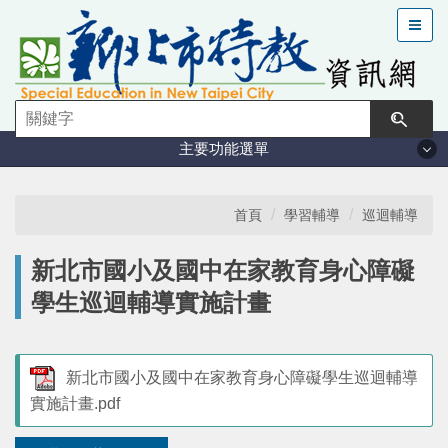
跳
到
主
要
內
容
主要功能選單
區
塊
法規與計畫
首頁
學習輔導
巡迴輔導
特教現況
新北市國小及國中在家教育身心障礙
學生巡迴輔導實施計畫
鑑定安置
課程與教學
新北市國小及國中在家教育身心障礙學生巡迴輔導
實施計畫.pdf
學習輔導