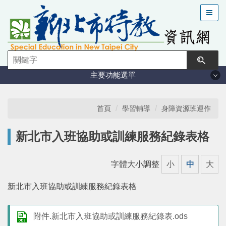
跳
到
主
要
內
容
主要功能選單
區
塊
法規與計畫
首頁
學習輔導
身障資源班運作
特教現況
新北市入班協助或訓練服務紀錄表格
鑑定安置
字體大小調整
小
中
大
課程與教學
新北市入班協助或訓練服務紀錄表格
學習輔導
附件.新北市入班協助或訓練服務紀錄表.ods