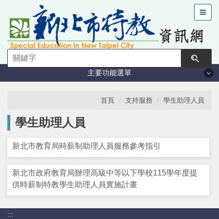
跳
到
主
要
內
容
主要功能選單
區
塊
法規與計畫
首頁
支持服務
學生助理人員
學生助理人員
特教現況
新北市教育局時薪制助理人員服務參考指引
鑑定安置
新北市政府教育局辦理高級中等以下學校115學年度提
課程與教學
供時薪制特教學生助理人員實施計畫
學習輔導
:::