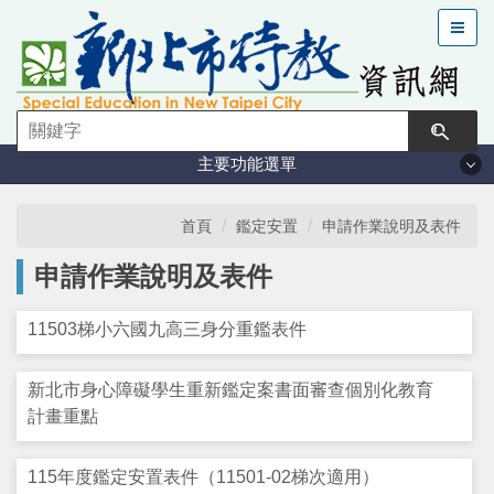
跳
到
主
要
內
容
主要功能選單
區
塊
法規與計畫
首頁
鑑定安置
申請作業說明及表件
申請作業說明及表件
特教現況
11503梯小六國九高三身分重鑑表件
鑑定安置
新北市身心障礙學生重新鑑定案書面審查個別化教育
課程與教學
計畫重點
學習輔導
115年度鑑定安置表件（11501-02梯次適用）