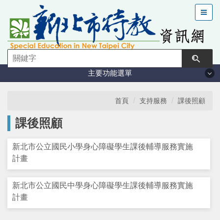
跳
到
主
要
內
容
主要功能選單
區
塊
法規與計畫
首頁
支持服務
課後照顧
課後照顧
特教現況
新北市公立國民小學身心障礙學生課後輔導服務實施
鑑定安置
計畫
課程與教學
新北市公立國民中學身心障礙學生課後輔導服務實施
計畫
學習輔導