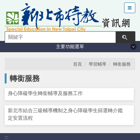
跳
到
主
要
內
容
主要功能選單
區
塊
法規與計畫
首頁
學習輔導
轉銜服務
轉銜服務
特教現況
身心障礙學生轉銜輔導及服務工作
鑑定安置
新北市結合三級輔導機制之身心障礙學生篩選轉介鑑
課程與教學
定安置流程
學習輔導
:::