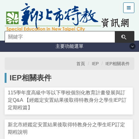
跳
到
主
要
內
容
主要功能選單
區
塊
法規與計畫
首頁
IEP
IEP相關表件
IEP相關表件
特教現況
115學年度高級中等以下學校個別化教育計畫發展與訂
鑑定安置
定Q&A 【經鑑定安置結果後取得特教身分之學生IEP訂
定期程篇】
課程與教學
新北市經鑑定安置結果後取得特教身分之學生IEP訂定
學習輔導
期程說明