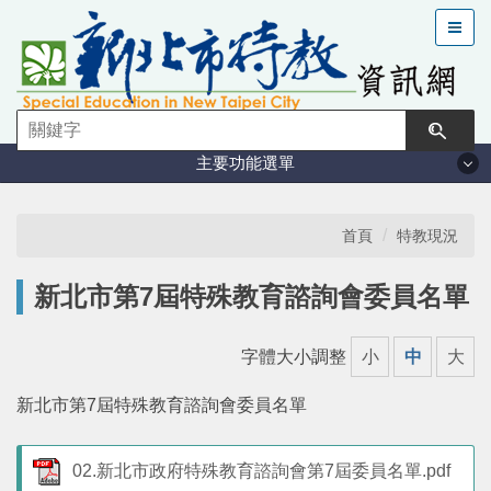
跳
到
主
要
內
容
主要功能選單
區
塊
法規與計畫
首頁
特教現況
特教現況
新北市第7屆特殊教育諮詢會委員名單
鑑定安置
字體大小調整
小
中
大
課程與教學
新北市第7屆特殊教育諮詢會委員名單
學習輔導
02.新北市政府特殊教育諮詢會第7屆委員名單.pdf