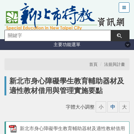
跳
到
主
要
內
容
主要功能選單
區
塊
法規與計畫
首頁
法規與計畫
特教現況
新北市身心障礙學生教育輔助器材及
適性教材借用與管理實施要點
鑑定安置
字體大小調整
小
中
大
課程與教學
學習輔導
新北市身心障礙學生教育輔助器材及適性教材借用