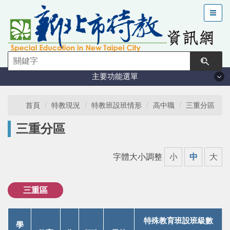
跳
到
主
要
內
容
主要功能選單
區
塊
法規與計畫
首頁
特教現況
特教班設班情形
高中職
三重分區
三重分區
特教現況
字體大小調整
小
中
大
鑑定安置
課程與教學
三重區
學習輔導
特殊教育班設班級數
學