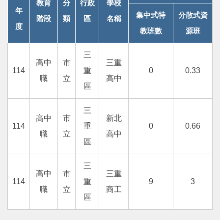
教育
分
行政
學校
年
支持服務
集中式特
分散式資
階段
類
區
名稱
度
教班數
源班
活動訊息
三
高中
市
三重
IEP
114
重
0
0.33
職
立
高中
區
三
高中
市
新北
114
重
0
0.66
職
立
高中
區
三
高中
市
三重
114
重
9
3
職
立
商工
區