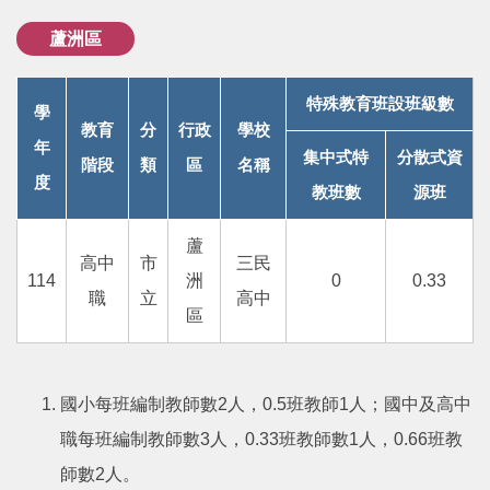
蘆洲區
特殊教育班設班級數
學
教育
分
行政
學校
年
集中式特
分散式資
階段
類
區
名稱
度
教班數
源班
蘆
高中
市
三民
114
洲
0
0.33
職
立
高中
區
國小每班編制教師數2人，0.5班教師1人；國中及高中
職每班編制教師數3人，0.33班教師數1人，0.66班教
師數2人。