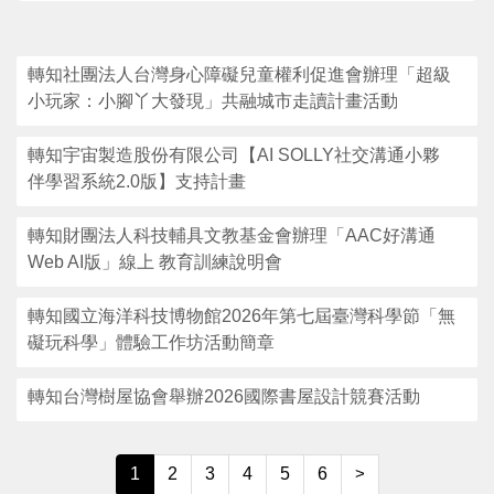
支持服務
轉知社團法人台灣身心障礙兒童權利促進會辦理「超級
活動訊息
小玩家：小腳丫大發現」共融城市走讀計畫活動
轉知宇宙製造股份有限公司【AI SOLLY社交溝通小夥
IEP
伴學習系統2.0版】支持計畫
轉知財團法人科技輔具文教基金會辦理「AAC好溝通
Web AI版」線上 教育訓練說明會
轉知國立海洋科技博物館2026年第七屆臺灣科學節「無
礙玩科學」體驗工作坊活動簡章
轉知台灣樹屋協會舉辦2026國際書屋設計競賽活動
1
2
3
4
5
6
>