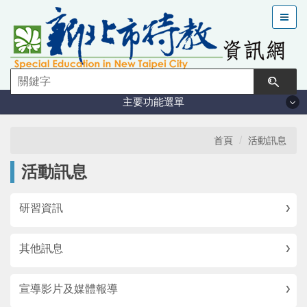
跳
到
主
要
內
容
主要功能選單
區
塊
法規與計畫
首頁
活動訊息
活動訊息
特教現況
研習資訊
鑑定安置
其他訊息
課程與教學
宣導影片及媒體報導
學習輔導