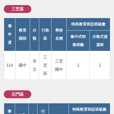
三芝區
特殊教育班設班級數
學
教育
分
行政
學校
年
集中式特
分散式資
階段
類
區
名稱
度
教班數
源班
三
市
三芝
114
國中
芝
1
1
立
國中
區
石門區
特殊教育班設班級數
學
行