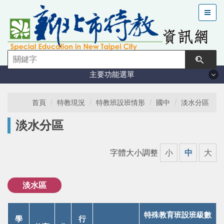
跳
到
主
要
內
容
主要功能選單
區
塊
法規與計畫
首頁
特教現況
特教班設班情形
國中
淡水分區
淡水分區
特教現況
字體大小調整
小
中
大
鑑定安置
課程與教學
淡水區
學習輔導
特殊教育班設班級數
學
行