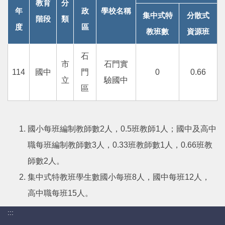
教育
分
年
政
學校名稱
集中式特
分散式
階段
類
度
區
教班數
資源班
石
市
石門實
114
國中
門
0
0.66
立
驗國中
區
國小每班編制教師數2人，0.5班教師1人；國中及高中
職每班編制教師數3人，0.33班教師數1人，0.66班教
師數2人。
集中式特教班學生數國小每班8人，國中每班12人，
高中職每班15人。
:::