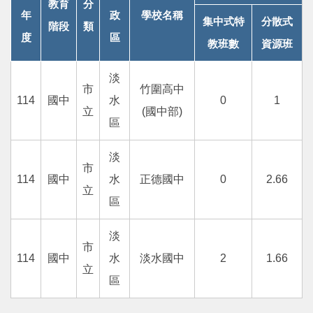
教育
分
年
政
學校名稱
支持服務
集中式特
分散式
階段
類
度
區
教班數
資源班
活動訊息
淡
市
竹圍高中
IEP
114
國中
水
0
1
立
(國中部)
區
淡
市
114
國中
水
正德國中
0
2.66
立
區
淡
市
114
國中
水
淡水國中
2
1.66
立
區