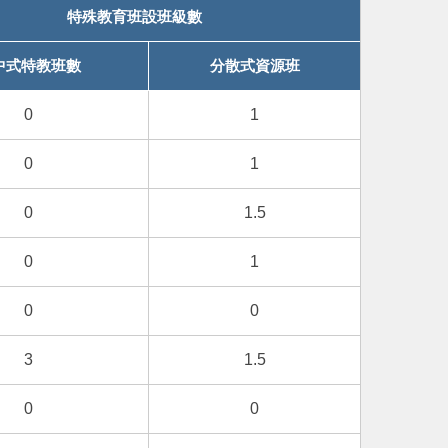
特殊教育班設班級數
中式特教班數
分散式資源班
0
1
0
1
0
1.5
0
1
0
0
3
1.5
0
0