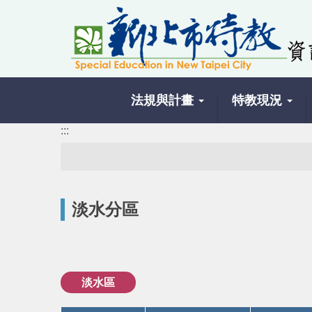
跳
到
主
要
內
容
法規與計畫
特教現況
區
塊
:::
淡水分區
淡水區