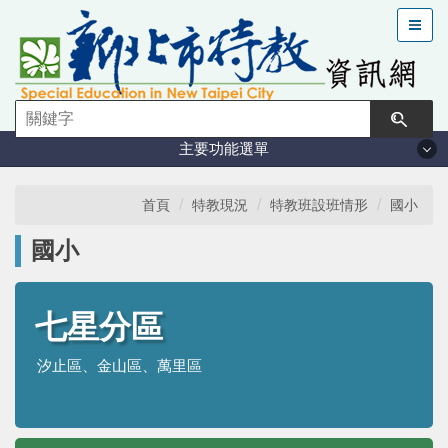
跳
到
主
要
內
容
主要功能選單
區
塊
法規與計畫
首頁
特教現況
特教班設班情形
國小
國小
特教現況
鑑定安置
七星分區
汐止區、金山區、萬里區
課程與教學
學習輔導