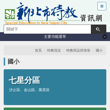
跳
到
主
要
內
容
主要功能選單
區
塊
法規與計畫
首頁
特教現況
特教班設班情形
國小
國小
特教現況
鑑定安置
七星分區
汐止區、金山區、萬里區
課程與教學
學習輔導