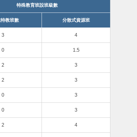
特殊教育班設班級數
式特教班數
分散式資源班
3
4
0
1.5
2
3
2
3
0
3
0
3
2
4