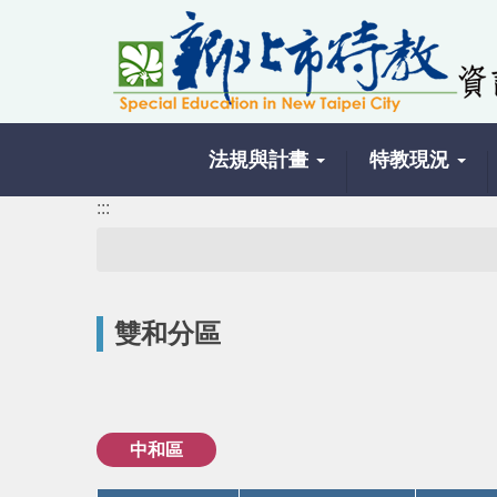
跳
到
主
要
內
容
法規與計畫
特教現況
區
塊
:::
雙和分區
中和區